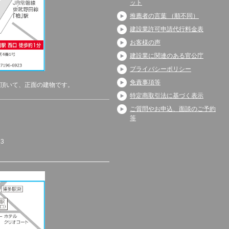
ット
推薦者の言葉 （順不同）
建設業許可申請代行料金表
お客様の声
建設業に関連のある官公庁
プライバシーポリシー
免責事項等
頂いて、正面の建物です。
特定商取引法に基づく表示
ご質問やお申込、面談のご予約
等
23