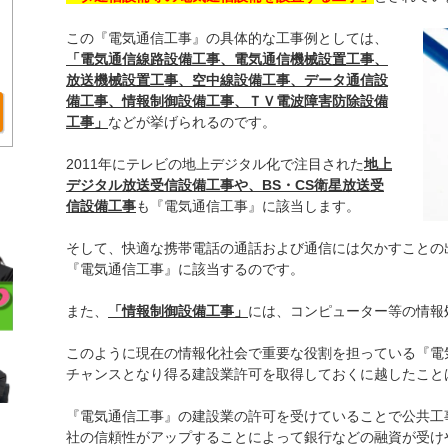
この『電気通信工事』の具体的な工事例としては、
「電気通信線路設備工事、電気通信機械設置工事、
放送機械設置工事、空中線設備工事、データ通信設
備工事、情報制御設備工事、ＴＶ電波障害防除設備
工事」
などが挙げられるのです。
2011年にテレビの地上デジタル化で注目された
地上
デジタル放送受信設備工事や、BS・CS衛星放送受
信設備工事
も『電気通信工事』に該当します。
そして、快適な携帯電話の通話および通信には欠かすことの
『電気通信工事』に該当するのです。
また、
「情報制御設備工事」
には、コンピューター等の情報
このように現在の情報化社会で重要な役割を担っている『電
チャンスとなり得る建設業許可を取得しておくに越したこと
『電気通信工事』の建設業の許可を受けていることで公共工
社の信頼性がアップすることによって銀行などの融資が受け