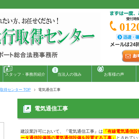
0120
スタッフ・事務所紹介
当法人の強み
お客様の声
得センター TOP
電気通信工事
電気通信工事
建設業許可において、『電気通信工事』は
「有線電気通信設
ータ通信設備等の電気通信設備を設置する工事」
とされてい